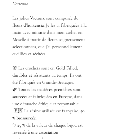
Hortensia...
Les jolies
Victoire
sont composée de
fleurs
d'hortensia
. Je les ai fabriquées à la
main avec minutie dans mon atelier en
Moselle à partir de fleurs soigneusement
sélectionnées, que j'ai personnellement
cueillies et séchées.
🌸 Les crochets sont en
Gold Filled
,
durables et résistants au temps. Ils ont
été fabriqués en Grande-Bretagne.
🌿 Toutes les
matières premières sont
sourcées et fabriquées en Europe
, dans
une démarche éthique et responsable.
🇫🇷 La
résine
utilisée est
française, 50
% biosourcée.
✨
25 %
de la valeur de chaque bijou est
reversée à une
association