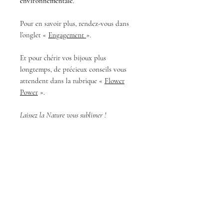
environnementale
.
Pour en savoir plus, rendez-vous dans
l’onglet «
Engagement
».
Et pour chérir vos bijoux plus
longtemps, de précieux conseils vous
attendent dans la rubrique «
Flower
Power
».
Laissez la Nature vous sublimer !
Difficultés et retours
Si vous rencontrez des soucis avec
votre bijou lors de sa réception,
n'hésitez pas à me contacter.
Bijoux de créateur
Si vous l'adorez, n'hésitez pas non plus