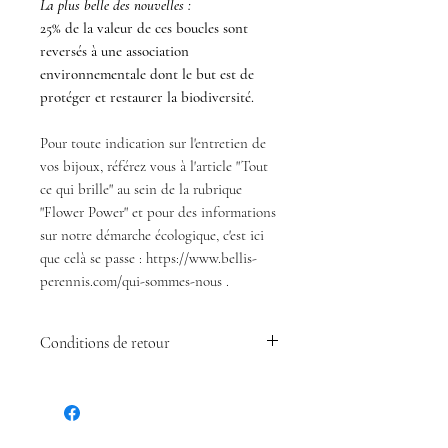
La plus belle des nouvelles :
25% de la valeur de ces boucles sont
reversés à une association
environnementale dont le but est de
protéger et restaurer la biodiversité.
Pour toute indication sur l'entretien de
vos bijoux, référez vous à l'article "Tout
ce qui brille" au sein de la rubrique
"Flower Power" et pour des informations
sur notre démarche écologique, c'est ici
que celà se passe : https://www.bellis-
perennis.com/qui-sommes-nous .
Conditions de retour
Si vous avez un souci avec votre bijou
lors de sa réception, n'hésitez pas à me
contacter. Si vous l'adorez, n'hésitez