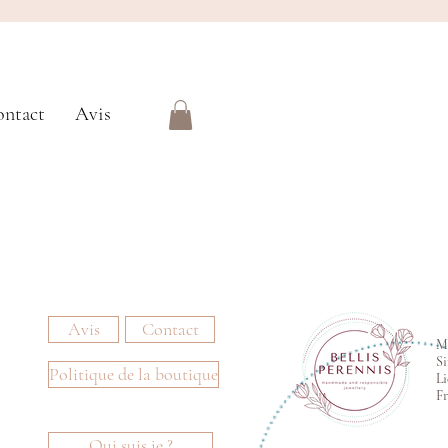
ntact
Avis
Avis
Contact
Me
Si
Politique de la boutique
Li
F
Qui suis je ?